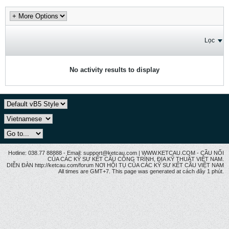
Lọc
No activity results to display
Hotline: 038.77 88888 - Email: support@ketcau.com | WWW.KETCAU.COM - CẦU NỐI
CỦA CÁC KỸ SƯ KẾT CẤU CÔNG TRÌNH, ĐỊA KỸ THUẬT VIỆT NAM.
DIỄN ĐÀN http://ketcau.com/forum NƠI HỘI TỤ CỦA CÁC KỸ SƯ KẾT CÂU VIỆT NAM
All times are GMT+7. This page was generated at cách đây 1 phút.