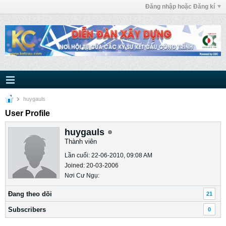
Đăng nhập hoặc Đăng kí
huygauls
User Profile
huygauls
Thành viên
Lần cuối: 22-06-2010, 09:08 AM
Joined: 20-03-2006
Nơi Cư Ngụ:
Ðang theo dõi
21
Subscribers
0