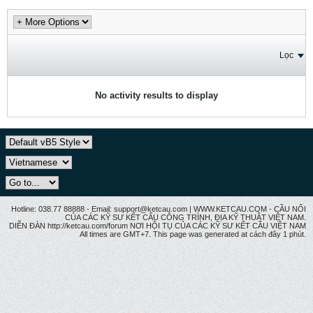
Lọc
No activity results to display
Hotline: 038.77 88888 - Email: support@ketcau.com | WWW.KETCAU.COM - CẦU NỐI
CỦA CÁC KỸ SƯ KẾT CẤU CÔNG TRÌNH, ĐỊA KỸ THUẬT VIỆT NAM.
DIỄN ĐÀN http://ketcau.com/forum NƠI HỘI TỤ CỦA CÁC KỸ SƯ KẾT CÂU VIỆT NAM
All times are GMT+7. This page was generated at cách đây 1 phút.