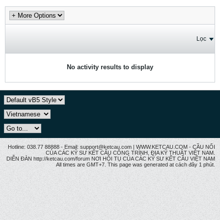
Lọc
No activity results to display
Hotline: 038.77 88888 - Email: support@ketcau.com | WWW.KETCAU.COM - CẦU NỐI
CỦA CÁC KỸ SƯ KẾT CẤU CÔNG TRÌNH, ĐỊA KỸ THUẬT VIỆT NAM.
DIỄN ĐÀN http://ketcau.com/forum NƠI HỘI TỤ CỦA CÁC KỸ SƯ KẾT CÂU VIỆT NAM
All times are GMT+7. This page was generated at cách đây 1 phút.