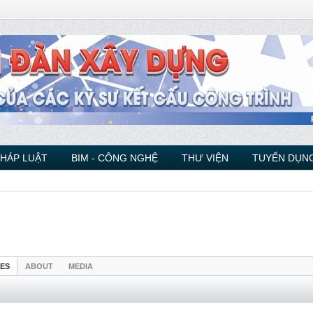
PHÁP LUẬT
BIM - CÔNG NGHỆ
THƯ VIỆN
TUYỂN DỤNG
IES
ABOUT
MEDIA