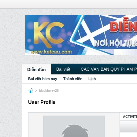
Bài viết
CÁC VĂN BẢN QUY PHẠM 
Diễn đàn
Bài viết hôm nay
Thành viên
Lịch
blackberry26
User Profile
ACTIVIT