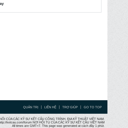
lay
QUẢN TRỊ
LIÊN HỆ
TRỢ GIÚP
GO TO TOP
CẦU NỐI CỦA CÁC KỸ SƯ KẾT CẤU CÔNG TRÌNH, ĐỊA KỸ THUẬT VIỆT NAM.
ttp://ketcau.com/forum NƠI HỘI TỤ CỦA CÁC KỸ SƯ KẾT CÂU VIỆT NAM
All times are GMT+7. This page was generated at cách đây 1 phút.