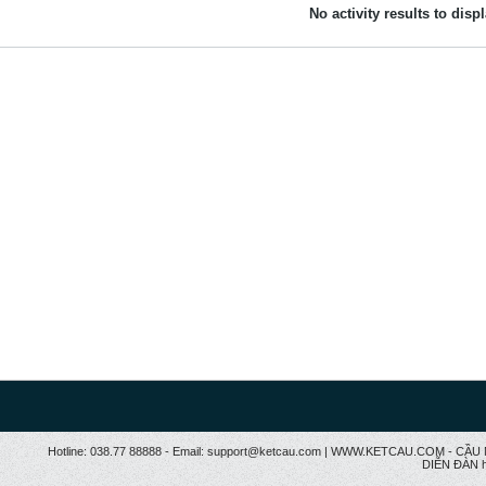
No activity results to disp
Hotline: 038.77 88888 - Email: support@ketcau.com | WWW.KETCAU.COM - 
DIỄN ĐÀN h