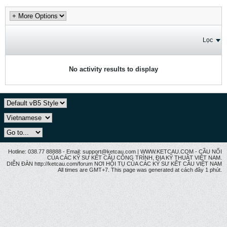
Lọc
No activity results to display
Hotline: 038.77 88888 - Email: support@ketcau.com | WWW.KETCAU.COM - CẦU NỐI
CỦA CÁC KỸ SƯ KẾT CẤU CÔNG TRÌNH, ĐỊA KỸ THUẬT VIỆT NAM.
DIỄN ĐÀN http://ketcau.com/forum NƠI HỘI TỤ CỦA CÁC KỸ SƯ KẾT CÂU VIỆT NAM
All times are GMT+7. This page was generated at cách đây 1 phút.