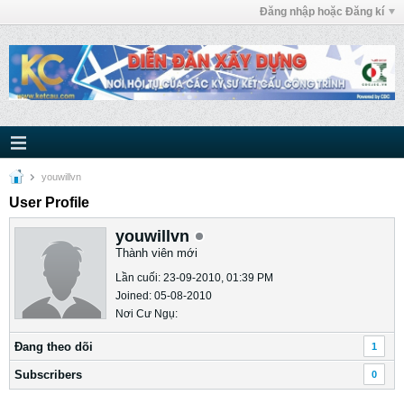
Đăng nhập hoặc Đăng kí
youwillvn
User Profile
youwillvn
Thành viên mới
Lần cuối: 23-09-2010, 01:39 PM
Joined: 05-08-2010
Nơi Cư Ngụ:
Ðang theo dõi
1
Subscribers
0