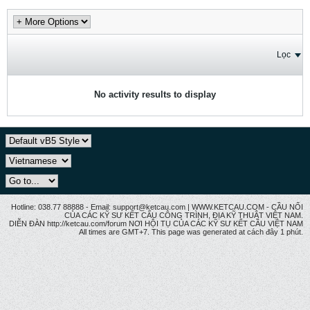
Lọc
No activity results to display
Hotline: 038.77 88888 - Email: support@ketcau.com | WWW.KETCAU.COM - CẦU NỐI
CỦA CÁC KỸ SƯ KẾT CẤU CÔNG TRÌNH, ĐỊA KỸ THUẬT VIỆT NAM.
DIỄN ĐÀN http://ketcau.com/forum NƠI HỘI TỤ CỦA CÁC KỸ SƯ KẾT CÂU VIỆT NAM
All times are GMT+7. This page was generated at cách đây 1 phút.