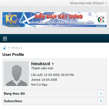
Đăng nhập hoặc Đăng kí
hieukscd
User Profile
hieukscd
Thành viên mới
Lần cuối: 22-04-2006, 09:25 PM
Joined: 18-04-2006
Nơi Cư Ngụ:
Ðang theo dõi
1
Subscribers
0