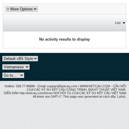
Lọc
No activity results to display
Hotline: 038.77 88888 - Email: support@ketcau.com | WWW.KETCAU.COM - CẦU NỐI
CỦA CÁC KỸ SƯ KẾT CẤU CÔNG TRÌNH, ĐỊA KỸ THUẬT VIỆT NAM.
DIỄN ĐÀN http://ketcau.com/forum NƠI HỘI TỤ CỦA CÁC KỸ SƯ KẾT CÂU VIỆT NAM
All times are GMT+7. This page was generated at cách đây 1 phút.