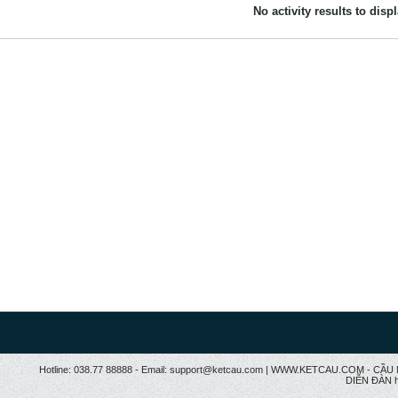
No activity results to disp
Hotline: 038.77 88888 - Email: support@ketcau.com | WWW.KETCAU.COM - 
DIỄN ĐÀN h