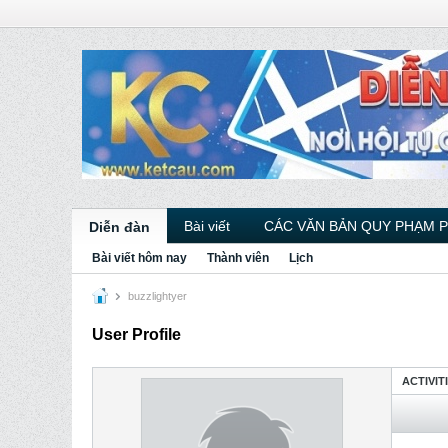
Bài viết
CÁC VĂN BẢN QUY PHẠM 
Diễn đàn
Bài viết hôm nay
Thành viên
Lịch
buzzlightyer
User Profile
ACTIVIT