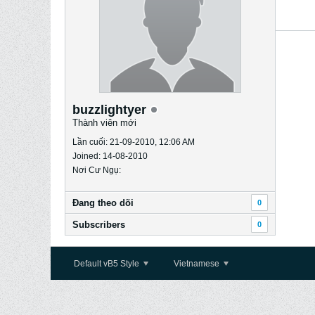
buzzlightyer
Thành viên mới
Lần cuối: 21-09-2010, 12:06 AM
Joined: 14-08-2010
Nơi Cư Ngụ:
Ðang theo dõi
0
Subscribers
0
Default vB5 Style
Vietnamese