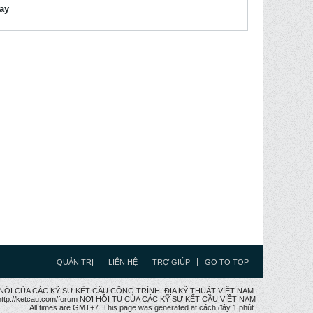
lay
QUẢN TRỊ
LIÊN HỆ
TRỢ GIÚP
GO TO TOP
CẦU NỐI CỦA CÁC KỸ SƯ KẾT CẤU CÔNG TRÌNH, ĐỊA KỸ THUẬT VIỆT NAM.
ttp://ketcau.com/forum NƠI HỘI TỤ CỦA CÁC KỸ SƯ KẾT CÂU VIỆT NAM
All times are GMT+7. This page was generated at cách đây 1 phút.