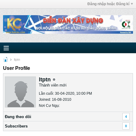
Đăng nhập hoặc Đăng kí
ltptn
User Profile
ltptn
Thành viên mới
Lần cuối: 30-04-2020, 10:00 PM
Joined: 16-08-2010
Nơi Cư Ngụ:
Ðang theo dõi
4
Subscribers
0