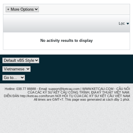
Lọc
No activity results to display
Hotline: 038.77 88888 - Email: support@ketcau.com | WWW.KETCAU.COM - CẦU NỐI
CỦA CÁC KỸ SƯ KẾT CẤU CÔNG TRÌNH, ĐỊA KỸ THUẬT VIỆT NAM.
DIỄN ĐÀN http://ketcau.com/forum NƠI HỘI TỤ CỦA CÁC KỸ SƯ KẾT CÂU VIỆT NAM
All times are GMT+7. This page was generated at cách đây 1 phút.