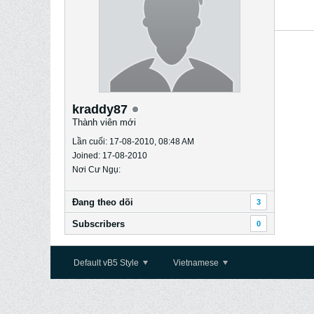
kraddy87
Thành viên mới
Lần cuối: 17-08-2010, 08:48 AM
Joined: 17-08-2010
Nơi Cư Ngụ:
Ðang theo dõi
3
Subscribers
0
Default vB5 Style
Vietnamese