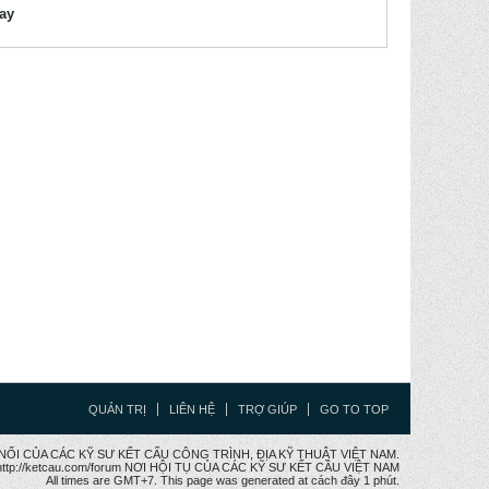
lay
QUẢN TRỊ
LIÊN HỆ
TRỢ GIÚP
GO TO TOP
CẦU NỐI CỦA CÁC KỸ SƯ KẾT CẤU CÔNG TRÌNH, ĐỊA KỸ THUẬT VIỆT NAM.
ttp://ketcau.com/forum NƠI HỘI TỤ CỦA CÁC KỸ SƯ KẾT CÂU VIỆT NAM
All times are GMT+7. This page was generated at cách đây 1 phút.