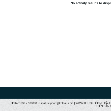
No activity results to disp
Hotline: 038.77 88888 - Email: support@ketcau.com | WWW.KETCAU.COM - 
DIỄN ĐÀN h