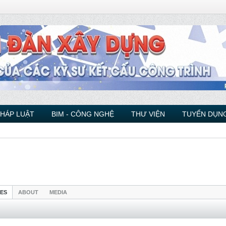
PHÁP LUẬT
BIM - CÔNG NGHỆ
THƯ VIỆN
TUYỂN DỤNG
IES
ABOUT
MEDIA