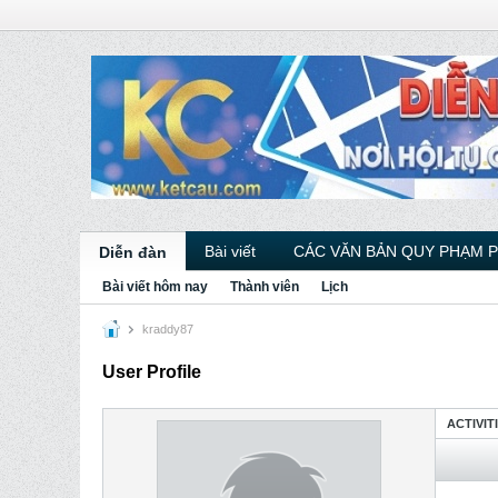
Bài viết
CÁC VĂN BẢN QUY PHẠM 
Diễn đàn
Bài viết hôm nay
Thành viên
Lịch
kraddy87
User Profile
ACTIVIT