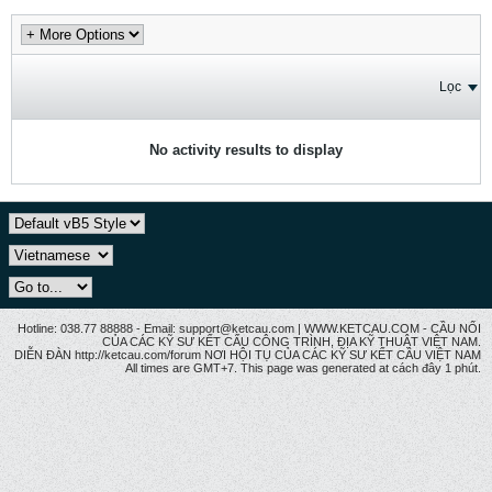
Lọc
No activity results to display
Hotline: 038.77 88888 - Email: support@ketcau.com | WWW.KETCAU.COM - CẦU NỐI
CỦA CÁC KỸ SƯ KẾT CẤU CÔNG TRÌNH, ĐỊA KỸ THUẬT VIỆT NAM.
DIỄN ĐÀN http://ketcau.com/forum NƠI HỘI TỤ CỦA CÁC KỸ SƯ KẾT CÂU VIỆT NAM
All times are GMT+7. This page was generated at cách đây 1 phút.