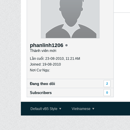
phanlinh1206
Thành viên mới
Lần cuối: 23-08-2010, 11:21 AM
Joined: 19-08-2010
Nơi Cư Ngụ:
Ðang theo dõi
2
Subscribers
0
Default vB5 Style
Vietnamese