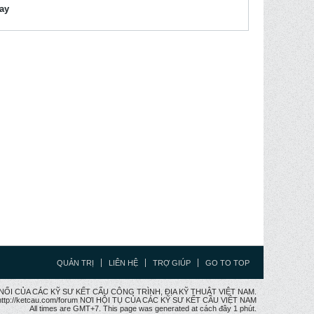
lay
QUẢN TRỊ
LIÊN HỆ
TRỢ GIÚP
GO TO TOP
CẦU NỐI CỦA CÁC KỸ SƯ KẾT CẤU CÔNG TRÌNH, ĐỊA KỸ THUẬT VIỆT NAM.
ttp://ketcau.com/forum NƠI HỘI TỤ CỦA CÁC KỸ SƯ KẾT CÂU VIỆT NAM
All times are GMT+7. This page was generated at cách đây 1 phút.