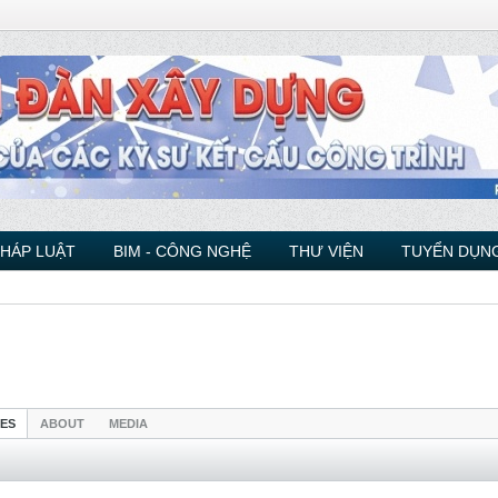
PHÁP LUẬT
BIM - CÔNG NGHỆ
THƯ VIỆN
TUYỂN DỤNG
IES
ABOUT
MEDIA