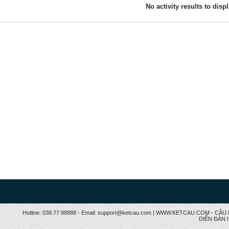
No activity results to disp
Hotline: 038.77 88888 - Email: support@ketcau.com | WWW.KETCAU.COM - 
DIỄN ĐÀN h