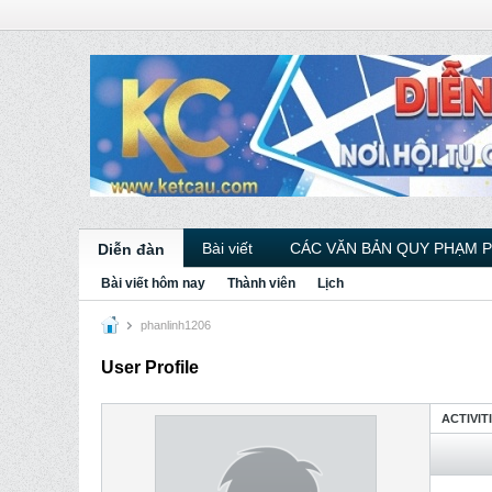
Bài viết
CÁC VĂN BẢN QUY PHẠM 
Diễn đàn
Bài viết hôm nay
Thành viên
Lịch
phanlinh1206
User Profile
ACTIVIT