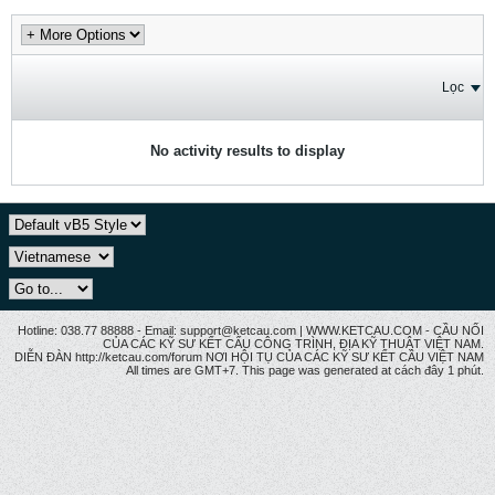
Lọc
No activity results to display
Hotline: 038.77 88888 - Email: support@ketcau.com | WWW.KETCAU.COM - CẦU NỐI
CỦA CÁC KỸ SƯ KẾT CẤU CÔNG TRÌNH, ĐỊA KỸ THUẬT VIỆT NAM.
DIỄN ĐÀN http://ketcau.com/forum NƠI HỘI TỤ CỦA CÁC KỸ SƯ KẾT CÂU VIỆT NAM
All times are GMT+7. This page was generated at cách đây 1 phút.