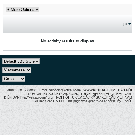
Lọc
No activity results to display
Hotline: 038.77 88888 - Email: support@ketcau.com | WWW.KETCAU.COM - CẦU NỐI
CỦA CÁC KỸ SƯ KẾT CẤU CÔNG TRÌNH, ĐỊA KỸ THUẬT VIỆT NAM.
DIỄN ĐÀN http://ketcau.com/forum NƠI HỘI TỤ CỦA CÁC KỸ SƯ KẾT CÂU VIỆT NAM
All times are GMT+7. This page was generated at cách đây 1 phút.