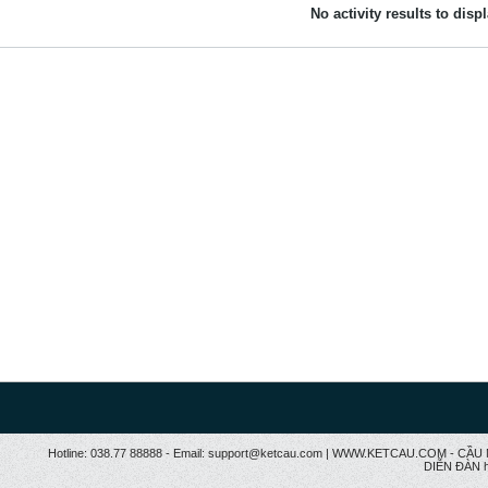
No activity results to disp
Hotline: 038.77 88888 - Email: support@ketcau.com | WWW.KETCAU.COM - 
DIỄN ĐÀN h