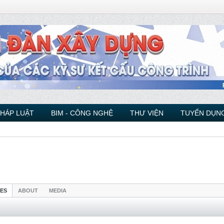
PHÁP LUẬT
BIM - CÔNG NGHỆ
THƯ VIỆN
TUYỂN DỤNG
IES
ABOUT
MEDIA