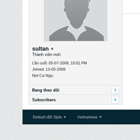
sultan
Thành viên mới
Lần cuối: 05-07-2006, 10:01 PM
Joined: 13-05-2006
Nơi Cư Ngụ:
Ðang theo dõi
3
Subscribers
0
Default vB5 Style
Vietnamese