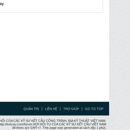
lay
QUẢN TRỊ
LIÊN HỆ
TRỢ GIÚP
GO TO TOP
CẦU NỐI CỦA CÁC KỸ SƯ KẾT CẤU CÔNG TRÌNH, ĐỊA KỸ THUẬT VIỆT NAM.
ttp://ketcau.com/forum NƠI HỘI TỤ CỦA CÁC KỸ SƯ KẾT CÂU VIỆT NAM
All times are GMT+7. This page was generated at cách đây 1 phút.