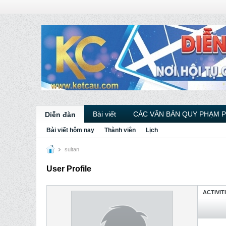
Bài viết
CÁC VĂN BẢN QUY PHẠM 
Diễn đàn
Bài viết hôm nay
Thành viên
Lịch
sultan
User Profile
ACTIVIT