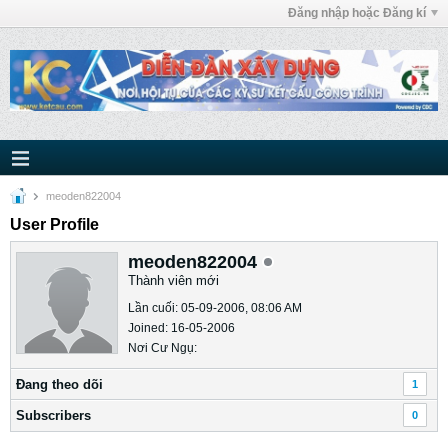
Đăng nhập hoặc Đăng kí
meoden822004
User Profile
meoden822004
Thành viên mới
Lần cuối: 05-09-2006, 08:06 AM
Joined: 16-05-2006
Nơi Cư Ngụ:
Ðang theo dõi
1
Subscribers
0