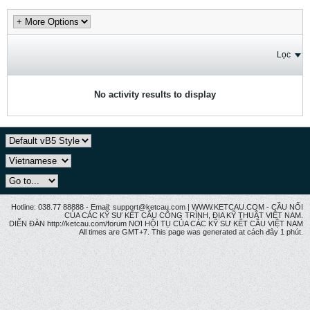
Lọc
No activity results to display
Hotline: 038.77 88888 - Email: support@ketcau.com | WWW.KETCAU.COM - CẦU NỐI
CỦA CÁC KỸ SƯ KẾT CẤU CÔNG TRÌNH, ĐỊA KỸ THUẬT VIỆT NAM.
DIỄN ĐÀN http://ketcau.com/forum NƠI HỘI TỤ CỦA CÁC KỸ SƯ KẾT CÂU VIỆT NAM
All times are GMT+7. This page was generated at cách đây 1 phút.