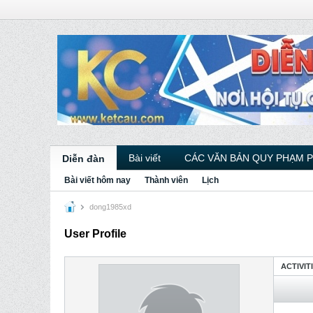
Bài viết
CÁC VĂN BẢN QUY PHẠM 
Diễn đàn
Bài viết hôm nay
Thành viên
Lịch
dong1985xd
User Profile
ACTIVIT