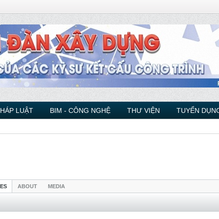
PHÁP LUẬT
BIM - CÔNG NGHỆ
THƯ VIỆN
TUYỂN DỤNG
IES
ABOUT
MEDIA