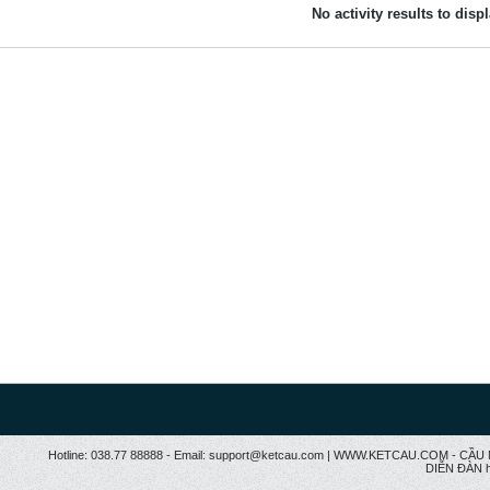
No activity results to disp
Hotline: 038.77 88888 - Email: support@ketcau.com | WWW.KETCAU.COM - 
DIỄN ĐÀN h