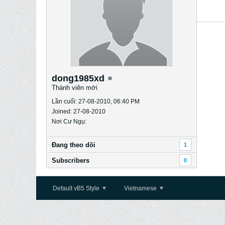
dong1985xd
Thành viên mới
Lần cuối: 27-08-2010, 06:40 PM
Joined: 27-08-2010
Nơi Cư Ngụ:
Ðang theo dõi
1
Subscribers
0
Default vB5 Style
Vietnamese