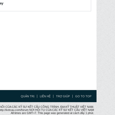
lay
QUẢN TRỊ
LIÊN HỆ
TRỢ GIÚP
GO TO TOP
CẦU NỐI CỦA CÁC KỸ SƯ KẾT CẤU CÔNG TRÌNH, ĐỊA KỸ THUẬT VIỆT NAM.
ttp://ketcau.com/forum NƠI HỘI TỤ CỦA CÁC KỸ SƯ KẾT CÂU VIỆT NAM
All times are GMT+7. This page was generated at cách đây 1 phút.