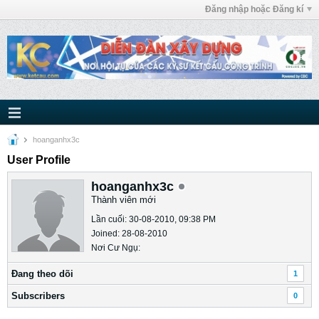
Đăng nhập hoặc Đăng kí
hoanganhx3c
User Profile
hoanganhx3c
Thành viên mới
Lần cuối: 30-08-2010, 09:38 PM
Joined: 28-08-2010
Nơi Cư Ngụ:
Ðang theo dõi
1
Subscribers
0