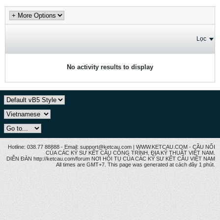
Lọc
No activity results to display
Hotline: 038.77 88888 - Email: support@ketcau.com | WWW.KETCAU.COM - CẦU NỐI
CỦA CÁC KỸ SƯ KẾT CẤU CÔNG TRÌNH, ĐỊA KỸ THUẬT VIỆT NAM.
DIỄN ĐÀN http://ketcau.com/forum NƠI HỘI TỤ CỦA CÁC KỸ SƯ KẾT CÂU VIỆT NAM
All times are GMT+7. This page was generated at cách đây 1 phút.