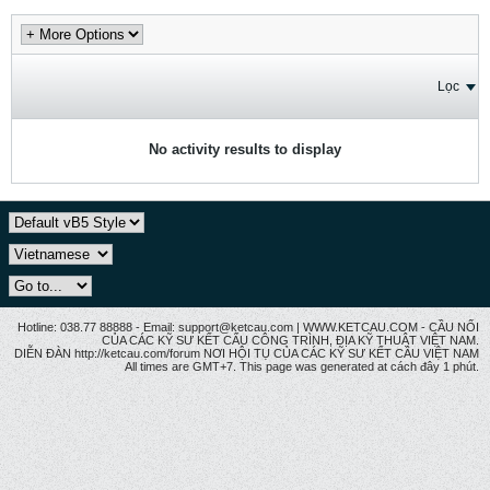
Lọc
No activity results to display
Hotline: 038.77 88888 - Email: support@ketcau.com | WWW.KETCAU.COM - CẦU NỐI
CỦA CÁC KỸ SƯ KẾT CẤU CÔNG TRÌNH, ĐỊA KỸ THUẬT VIỆT NAM.
DIỄN ĐÀN http://ketcau.com/forum NƠI HỘI TỤ CỦA CÁC KỸ SƯ KẾT CÂU VIỆT NAM
All times are GMT+7. This page was generated at cách đây 1 phút.