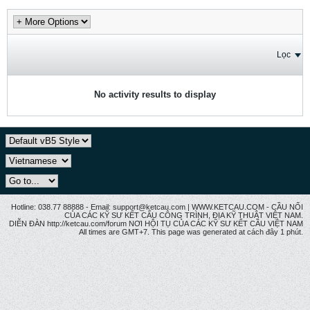
Lọc
No activity results to display
Hotline: 038.77 88888 - Email: support@ketcau.com | WWW.KETCAU.COM - CẦU NỐI
CỦA CÁC KỸ SƯ KẾT CẤU CÔNG TRÌNH, ĐỊA KỸ THUẬT VIỆT NAM.
DIỄN ĐÀN http://ketcau.com/forum NƠI HỘI TỤ CỦA CÁC KỸ SƯ KẾT CÂU VIỆT NAM
All times are GMT+7. This page was generated at cách đây 1 phút.