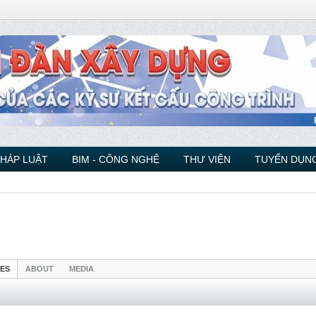
PHÁP LUẬT
BIM - CÔNG NGHỆ
THƯ VIỆN
TUYỂN DỤNG
IES
ABOUT
MEDIA