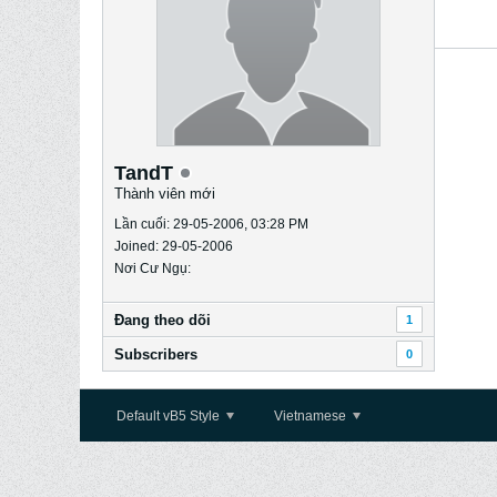
TandT
Thành viên mới
Lần cuối: 29-05-2006, 03:28 PM
Joined: 29-05-2006
Nơi Cư Ngụ:
Ðang theo dõi
1
Subscribers
0
Default vB5 Style
Vietnamese