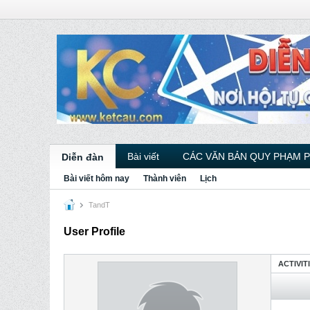
Bài viết
CÁC VĂN BẢN QUY PHẠM 
Diễn đàn
Bài viết hôm nay
Thành viên
Lịch
TandT
User Profile
ACTIVIT