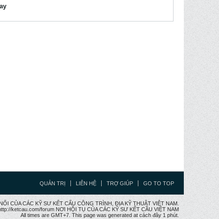
lay
QUẢN TRỊ
LIÊN HỆ
TRỢ GIÚP
GO TO TOP
CẦU NỐI CỦA CÁC KỸ SƯ KẾT CẤU CÔNG TRÌNH, ĐỊA KỸ THUẬT VIỆT NAM.
ttp://ketcau.com/forum NƠI HỘI TỤ CỦA CÁC KỸ SƯ KẾT CÂU VIỆT NAM
All times are GMT+7. This page was generated at cách đây 1 phút.