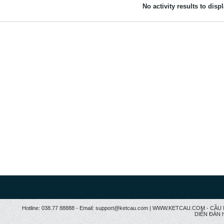
No activity results to disp
Hotline: 038.77 88888 - Email: support@ketcau.com | WWW.KETCAU.COM - 
DIỄN ĐÀN h