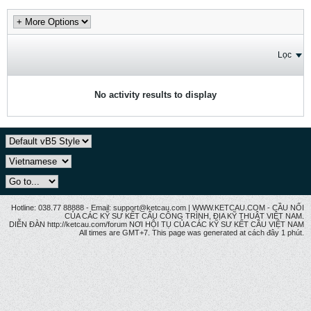
Lọc
No activity results to display
Hotline: 038.77 88888 - Email: support@ketcau.com | WWW.KETCAU.COM - CẦU NỐI
CỦA CÁC KỸ SƯ KẾT CẤU CÔNG TRÌNH, ĐỊA KỸ THUẬT VIỆT NAM.
DIỄN ĐÀN http://ketcau.com/forum NƠI HỘI TỤ CỦA CÁC KỸ SƯ KẾT CÂU VIỆT NAM
All times are GMT+7. This page was generated at cách đây 1 phút.