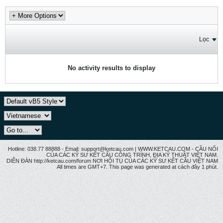
Lọc
No activity results to display
Hotline: 038.77 88888 - Email: support@ketcau.com | WWW.KETCAU.COM - CẦU NỐI
CỦA CÁC KỸ SƯ KẾT CẤU CÔNG TRÌNH, ĐỊA KỸ THUẬT VIỆT NAM.
DIỄN ĐÀN http://ketcau.com/forum NƠI HỘI TỤ CỦA CÁC KỸ SƯ KẾT CÂU VIỆT NAM
All times are GMT+7. This page was generated at cách đây 1 phút.