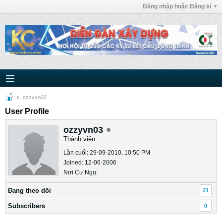
Đăng nhập hoặc Đăng kí
ozzyvn03
User Profile
ozzyvn03
Thành viên
Lần cuối: 29-09-2010, 10:50 PM
Joined: 12-06-2006
Nơi Cư Ngụ:
Ðang theo dõi
21
Subscribers
0