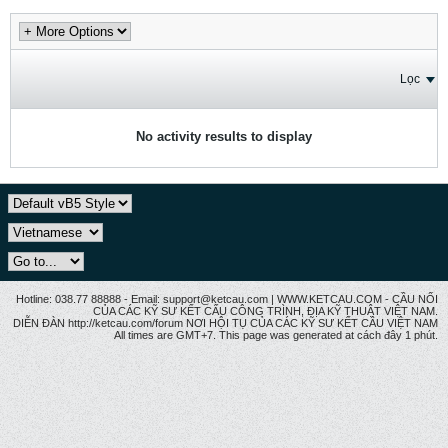
Lọc
No activity results to display
Hotline: 038.77 88888 - Email: support@ketcau.com | WWW.KETCAU.COM - CẦU NỐI
CỦA CÁC KỸ SƯ KẾT CẤU CÔNG TRÌNH, ĐỊA KỸ THUẬT VIỆT NAM.
DIỄN ĐÀN http://ketcau.com/forum NƠI HỘI TỤ CỦA CÁC KỸ SƯ KẾT CÂU VIỆT NAM
All times are GMT+7. This page was generated at cách đây 1 phút.