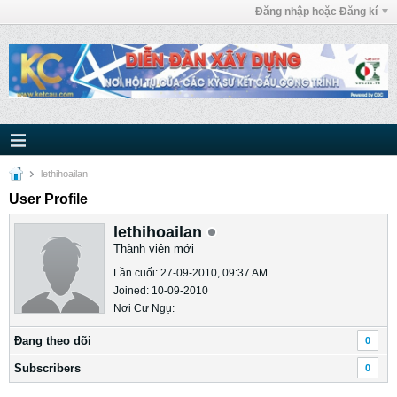
Đăng nhập hoặc Đăng kí
lethihoailan
User Profile
lethihoailan
Thành viên mới
Lần cuối: 27-09-2010, 09:37 AM
Joined: 10-09-2010
Nơi Cư Ngụ:
Ðang theo dõi
0
Subscribers
0