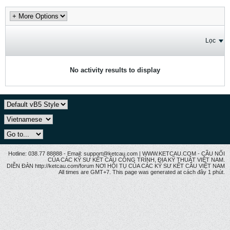
Lọc
No activity results to display
Hotline: 038.77 88888 - Email: support@ketcau.com | WWW.KETCAU.COM - CẦU NỐI
CỦA CÁC KỸ SƯ KẾT CẤU CÔNG TRÌNH, ĐỊA KỸ THUẬT VIỆT NAM.
DIỄN ĐÀN http://ketcau.com/forum NƠI HỘI TỤ CỦA CÁC KỸ SƯ KẾT CÂU VIỆT NAM
All times are GMT+7. This page was generated at cách đây 1 phút.