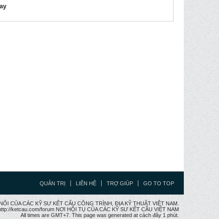
lay
QUẢN TRỊ
LIÊN HỆ
TRỢ GIÚP
GO TO TOP
CẦU NỐI CỦA CÁC KỸ SƯ KẾT CẤU CÔNG TRÌNH, ĐỊA KỸ THUẬT VIỆT NAM.
ttp://ketcau.com/forum NƠI HỘI TỤ CỦA CÁC KỸ SƯ KẾT CÂU VIỆT NAM
All times are GMT+7. This page was generated at cách đây 1 phút.