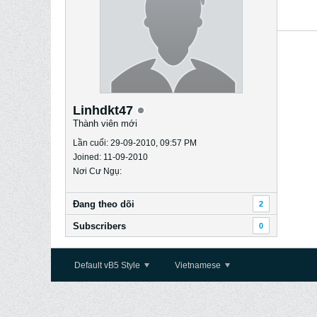
Linhdkt47
Thành viên mới
Lần cuối: 29-09-2010, 09:57 PM
Joined: 11-09-2010
Nơi Cư Ngụ:
Ðang theo dõi
2
Subscribers
0
Default vB5 Style
Vietnamese