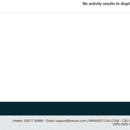
No activity results to disp
Hotline: 038.77 88888 - Email: support@ketcau.com | WWW.KETCAU.COM - 
DIỄN ĐÀN h