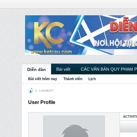
Bài viết
CÁC VĂN BẢN QUY PHẠM 
Diễn đàn
Bài viết hôm nay
Thành viên
Lịch
Linhdkt47
User Profile
ACTIVIT