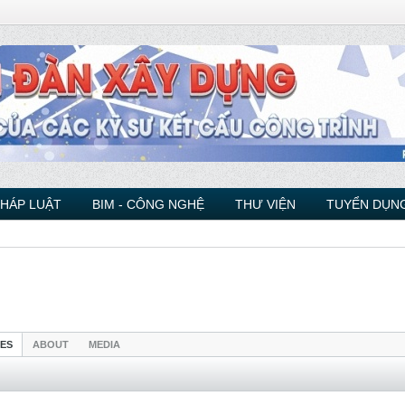
PHÁP LUẬT
BIM - CÔNG NGHỆ
THƯ VIỆN
TUYỂN DỤNG
IES
ABOUT
MEDIA