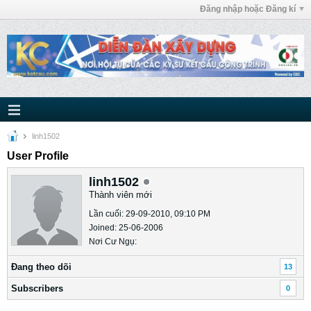
Đăng nhập hoặc Đăng kí
linh1502
User Profile
linh1502
Thành viên mới
Lần cuối: 29-09-2010, 09:10 PM
Joined: 25-06-2006
Nơi Cư Ngụ:
Ðang theo dõi
13
Subscribers
0