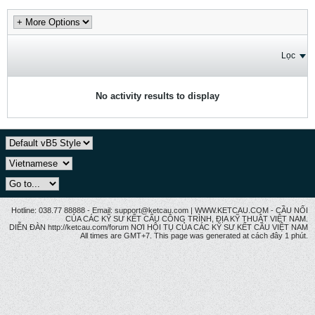
Lọc
No activity results to display
Hotline: 038.77 88888 - Email: support@ketcau.com | WWW.KETCAU.COM - CẦU NỐI
CỦA CÁC KỸ SƯ KẾT CẤU CÔNG TRÌNH, ĐỊA KỸ THUẬT VIỆT NAM.
DIỄN ĐÀN http://ketcau.com/forum NƠI HỘI TỤ CỦA CÁC KỸ SƯ KẾT CÂU VIỆT NAM
All times are GMT+7. This page was generated at cách đây 1 phút.