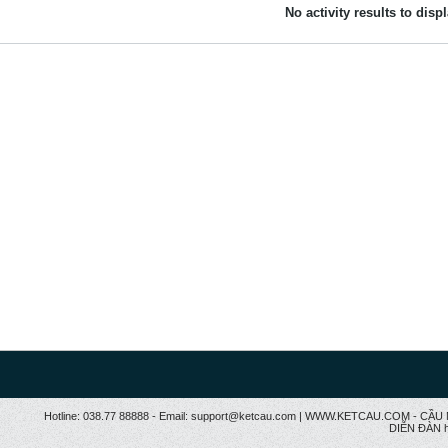
No activity results to disp
Hotline: 038.77 88888 - Email: support@ketcau.com | WWW.KETCAU.COM - 
DIỄN ĐÀN h