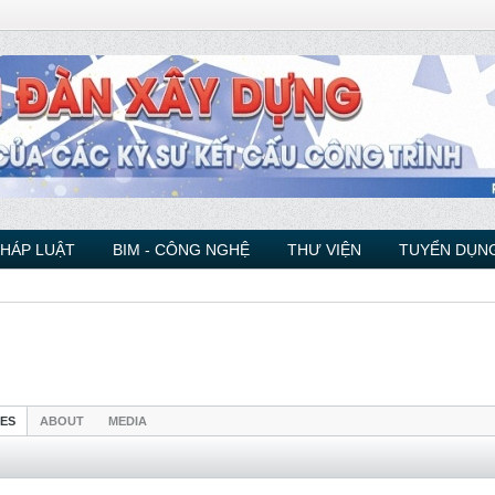
PHÁP LUẬT
BIM - CÔNG NGHỆ
THƯ VIỆN
TUYỂN DỤNG
IES
ABOUT
MEDIA