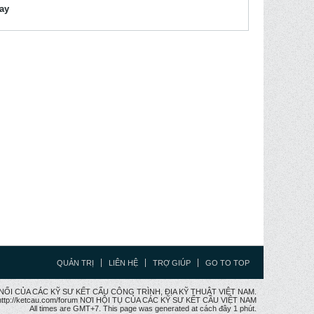
lay
QUẢN TRỊ
LIÊN HỆ
TRỢ GIÚP
GO TO TOP
CẦU NỐI CỦA CÁC KỸ SƯ KẾT CẤU CÔNG TRÌNH, ĐỊA KỸ THUẬT VIỆT NAM.
ttp://ketcau.com/forum NƠI HỘI TỤ CỦA CÁC KỸ SƯ KẾT CÂU VIỆT NAM
All times are GMT+7. This page was generated at cách đây 1 phút.