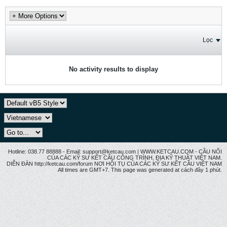
Lọc
No activity results to display
Hotline: 038.77 88888 - Email: support@ketcau.com | WWW.KETCAU.COM - CẦU NỐI
CỦA CÁC KỸ SƯ KẾT CẤU CÔNG TRÌNH, ĐỊA KỸ THUẬT VIỆT NAM.
DIỄN ĐÀN http://ketcau.com/forum NƠI HỘI TỤ CỦA CÁC KỸ SƯ KẾT CÂU VIỆT NAM
All times are GMT+7. This page was generated at cách đây 1 phút.