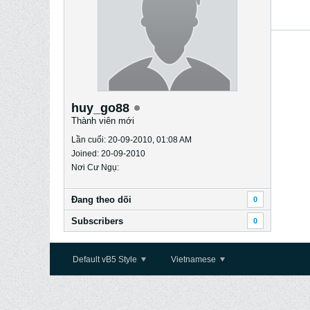
huy_go88
Thành viên mới
Lần cuối: 20-09-2010, 01:08 AM
Joined: 20-09-2010
Nơi Cư Ngụ:
Ðang theo dõi
0
Subscribers
0
Default vB5 Style
Vietnamese