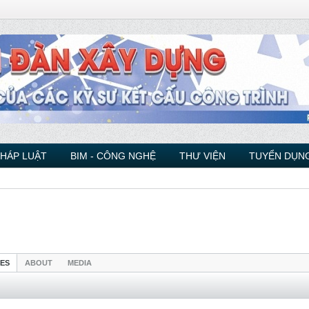
PHÁP LUẬT
BIM - CÔNG NGHỆ
THƯ VIỆN
TUYỂN DỤNG
IES
ABOUT
MEDIA