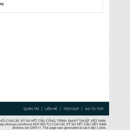
lay
QUẢN TRỊ
LIÊN HỆ
TRỢ GIÚP
GO TO TOP
CẦU NỐI CỦA CÁC KỸ SƯ KẾT CẤU CÔNG TRÌNH, ĐỊA KỸ THUẬT VIỆT NAM.
ttp://ketcau.com/forum NƠI HỘI TỤ CỦA CÁC KỸ SƯ KẾT CÂU VIỆT NAM
All times are GMT+7. This page was generated at cách đây 1 phút.