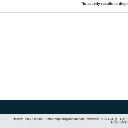
No activity results to disp
Hotline: 038.77 88888 - Email: support@ketcau.com | WWW.KETCAU.COM - 
DIỄN ĐÀN h