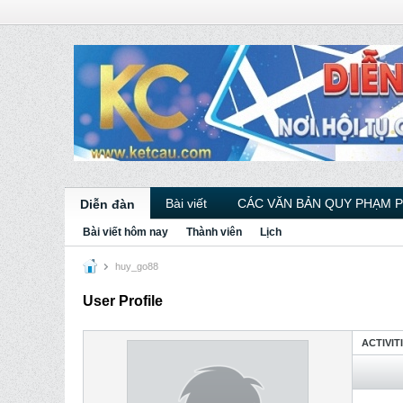
Bài viết
CÁC VĂN BẢN QUY PHẠM 
Diễn đàn
Bài viết hôm nay
Thành viên
Lịch
huy_go88
User Profile
ACTIVIT