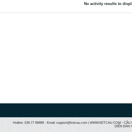
No activity results to disp
Hotline: 038.77 88888 - Email: support@ketcau.com | WWW.KETCAU.COM - 
DIỄN ĐÀN h