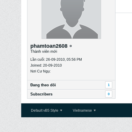
phamtoan2608
Thành viên mới
Lần cuối: 26-09-2010, 05:56 PM
Joined: 20-09-2010
Nơi Cư Ngụ:
Ðang theo dõi
1
Subscribers
0
Default vB5 Style
Vietnamese