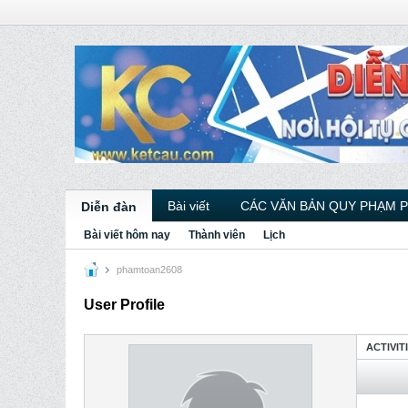
Bài viết
CÁC VĂN BẢN QUY PHẠM 
Diễn đàn
Bài viết hôm nay
Thành viên
Lịch
phamtoan2608
User Profile
ACTIVIT