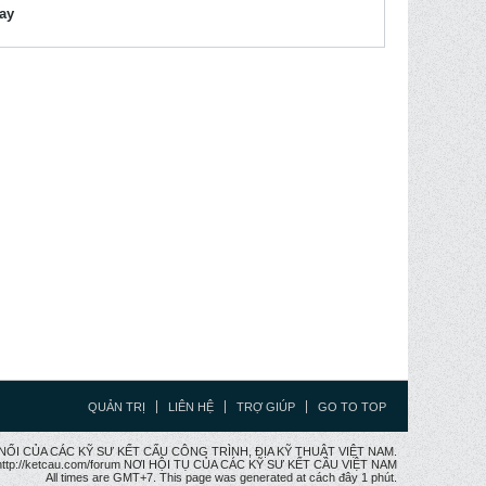
lay
QUẢN TRỊ
LIÊN HỆ
TRỢ GIÚP
GO TO TOP
CẦU NỐI CỦA CÁC KỸ SƯ KẾT CẤU CÔNG TRÌNH, ĐỊA KỸ THUẬT VIỆT NAM.
ttp://ketcau.com/forum NƠI HỘI TỤ CỦA CÁC KỸ SƯ KẾT CÂU VIỆT NAM
All times are GMT+7. This page was generated at cách đây 1 phút.