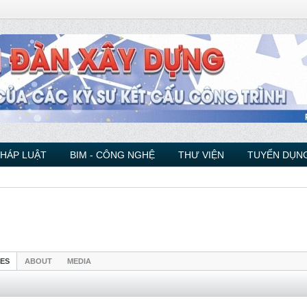
PHÁP LUẬT
BIM - CÔNG NGHỆ
THƯ VIỆN
TUYỂN DỤNG
IES
ABOUT
MEDIA