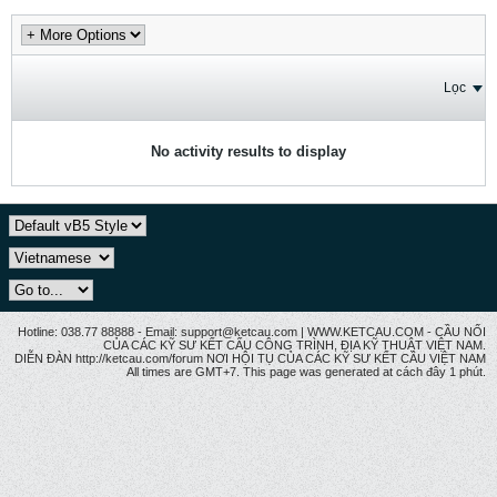
Lọc
No activity results to display
Hotline: 038.77 88888 - Email: support@ketcau.com | WWW.KETCAU.COM - CẦU NỐI
CỦA CÁC KỸ SƯ KẾT CẤU CÔNG TRÌNH, ĐỊA KỸ THUẬT VIỆT NAM.
DIỄN ĐÀN http://ketcau.com/forum NƠI HỘI TỤ CỦA CÁC KỸ SƯ KẾT CÂU VIỆT NAM
All times are GMT+7. This page was generated at cách đây 1 phút.