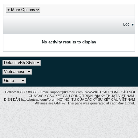
Lọc
No activity results to display
Hotline: 038.77 88888 - Email: support@ketcau.com | WWW.KETCAU.COM - CẦU NỐI
CỦA CÁC KỸ SƯ KẾT CẤU CÔNG TRÌNH, ĐỊA KỸ THUẬT VIỆT NAM.
DIỄN ĐÀN http://ketcau.com/forum NƠI HỘI TỤ CỦA CÁC KỸ SƯ KẾT CÂU VIỆT NAM
All times are GMT+7. This page was generated at cách đây 1 phút.