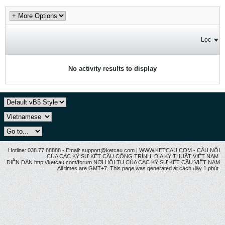
Lọc
No activity results to display
Hotline: 038.77 88888 - Email: support@ketcau.com | WWW.KETCAU.COM - CẦU NỐI
CỦA CÁC KỸ SƯ KẾT CẤU CÔNG TRÌNH, ĐỊA KỸ THUẬT VIỆT NAM.
DIỄN ĐÀN http://ketcau.com/forum NƠI HỘI TỤ CỦA CÁC KỸ SƯ KẾT CÂU VIỆT NAM
All times are GMT+7. This page was generated at cách đây 1 phút.