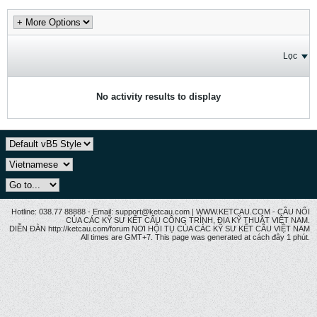
Lọc
No activity results to display
Hotline: 038.77 88888 - Email: support@ketcau.com | WWW.KETCAU.COM - CẦU NỐI
CỦA CÁC KỸ SƯ KẾT CẤU CÔNG TRÌNH, ĐỊA KỸ THUẬT VIỆT NAM.
DIỄN ĐÀN http://ketcau.com/forum NƠI HỘI TỤ CỦA CÁC KỸ SƯ KẾT CÂU VIỆT NAM
All times are GMT+7. This page was generated at cách đây 1 phút.