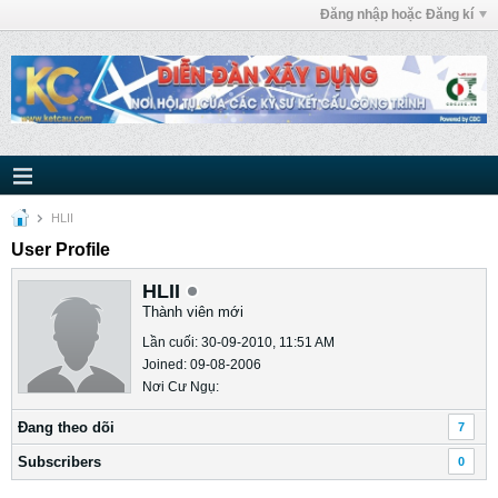
Đăng nhập hoặc Đăng kí
HLII
User Profile
HLII
Thành viên mới
Lần cuối: 30-09-2010, 11:51 AM
Joined: 09-08-2006
Nơi Cư Ngụ:
Ðang theo dõi
7
Subscribers
0