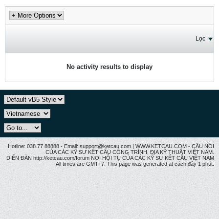
Lọc
No activity results to display
Hotline: 038.77 88888 - Email: support@ketcau.com | WWW.KETCAU.COM - CẦU NỐI
CỦA CÁC KỸ SƯ KẾT CẤU CÔNG TRÌNH, ĐỊA KỸ THUẬT VIỆT NAM.
DIỄN ĐÀN http://ketcau.com/forum NƠI HỘI TỤ CỦA CÁC KỸ SƯ KẾT CÂU VIỆT NAM
All times are GMT+7. This page was generated at cách đây 1 phút.