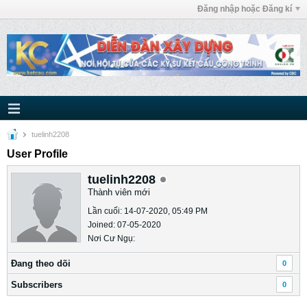
Đăng nhập hoặc Đăng kí
tuelinh2208
User Profile
tuelinh2208
Thành viên mới
Lần cuối: 14-07-2020, 05:49 PM
Joined: 07-05-2020
Nơi Cư Ngụ:
Ðang theo dõi
0
Subscribers
0