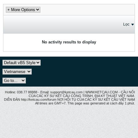
Lọc
No activity results to display
Hotline: 038.77 88888 - Email: support@ketcau.com | WWW.KETCAU.COM - CẦU NỐI
CỦA CÁC KỸ SƯ KẾT CẤU CÔNG TRÌNH, ĐỊA KỸ THUẬT VIỆT NAM.
DIỄN ĐÀN http://ketcau.com/forum NƠI HỘI TỤ CỦA CÁC KỸ SƯ KẾT CÂU VIỆT NAM
All times are GMT+7. This page was generated at cách đây 1 phút.