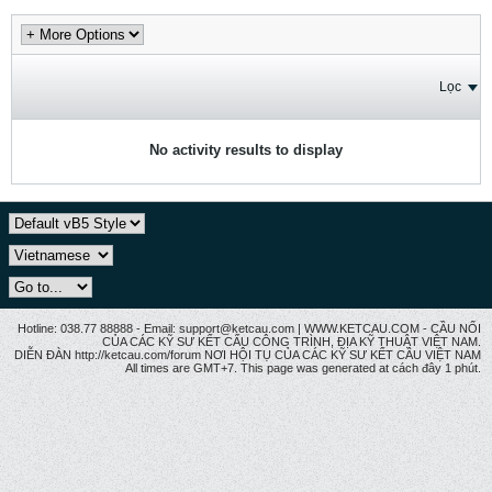
Lọc
No activity results to display
Hotline: 038.77 88888 - Email: support@ketcau.com | WWW.KETCAU.COM - CẦU NỐI
CỦA CÁC KỸ SƯ KẾT CẤU CÔNG TRÌNH, ĐỊA KỸ THUẬT VIỆT NAM.
DIỄN ĐÀN http://ketcau.com/forum NƠI HỘI TỤ CỦA CÁC KỸ SƯ KẾT CÂU VIỆT NAM
All times are GMT+7. This page was generated at cách đây 1 phút.