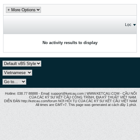
Lọc
No activity results to display
Hotline: 038.77 88888 - Email: support@ketcau.com | WWW.KETCAU.COM - CẦU NỐI
CỦA CÁC KỸ SƯ KẾT CẤU CÔNG TRÌNH, ĐỊA KỸ THUẬT VIỆT NAM.
DIỄN ĐÀN http://ketcau.com/forum NƠI HỘI TỤ CỦA CÁC KỸ SƯ KẾT CÂU VIỆT NAM
All times are GMT+7. This page was generated at cách đây 1 phút.