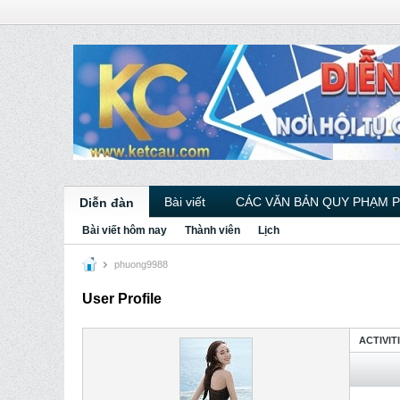
Bài viết
CÁC VĂN BẢN QUY PHẠM 
Diễn đàn
Bài viết hôm nay
Thành viên
Lịch
phuong9988
User Profile
ACTIVIT