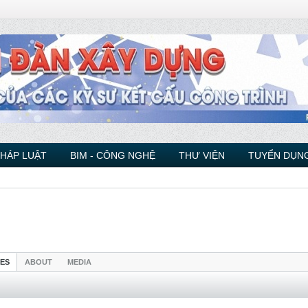
PHÁP LUẬT
BIM - CÔNG NGHỆ
THƯ VIỆN
TUYỂN DỤNG
IES
ABOUT
MEDIA