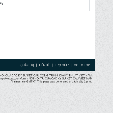
lay
QUẢN TRỊ
LIÊN HỆ
TRỢ GIÚP
GO TO TOP
CẦU NỐI CỦA CÁC KỸ SƯ KẾT CẤU CÔNG TRÌNH, ĐỊA KỸ THUẬT VIỆT NAM.
ttp://ketcau.com/forum NƠI HỘI TỤ CỦA CÁC KỸ SƯ KẾT CÂU VIỆT NAM
All times are GMT+7. This page was generated at cách đây 1 phút.