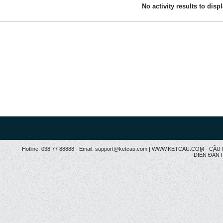
No activity results to disp
Hotline: 038.77 88888 - Email: support@ketcau.com | WWW.KETCAU.COM - 
DIỄN ĐÀN h