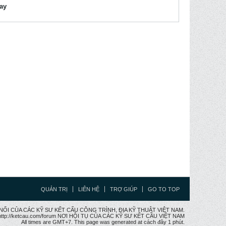
lay
QUẢN TRỊ
LIÊN HỆ
TRỢ GIÚP
GO TO TOP
CẦU NỐI CỦA CÁC KỸ SƯ KẾT CẤU CÔNG TRÌNH, ĐỊA KỸ THUẬT VIỆT NAM.
ttp://ketcau.com/forum NƠI HỘI TỤ CỦA CÁC KỸ SƯ KẾT CÂU VIỆT NAM
All times are GMT+7. This page was generated at cách đây 1 phút.