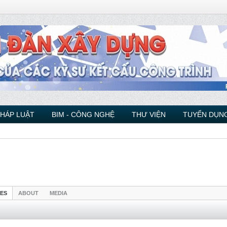
PHÁP LUẬT
BIM - CÔNG NGHỆ
THƯ VIỆN
TUYỂN DỤNG
IES
ABOUT
MEDIA