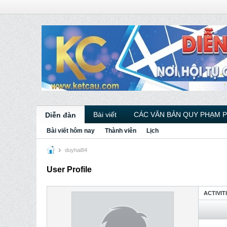
Bài viết
CÁC VĂN BẢN QUY PHẠM 
Diễn đàn
Bài viết hôm nay
Thành viên
Lịch
duyhai84
User Profile
ACTIVIT