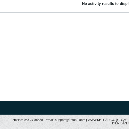
No activity results to disp
Hotline: 038.77 88888 - Email: support@ketcau.com | WWW.KETCAU.COM - 
DIỄN ĐÀN h