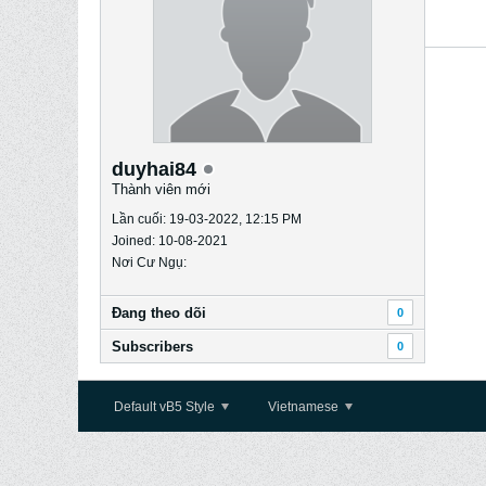
duyhai84
Thành viên mới
Lần cuối: 19-03-2022, 12:15 PM
Joined: 10-08-2021
Nơi Cư Ngụ:
Ðang theo dõi
0
Subscribers
0
Default vB5 Style
Vietnamese