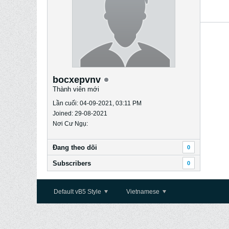
bocxepvnv
Thành viên mới
Lần cuối: 04-09-2021, 03:11 PM
Joined: 29-08-2021
Nơi Cư Ngụ:
Ðang theo dõi
0
Subscribers
0
Default vB5 Style
Vietnamese