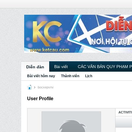
Bài viết
CÁC VĂN BẢN QUY PHẠM 
Diễn đàn
Bài viết hôm nay
Thành viên
Lịch
bocxepvnv
User Profile
ACTIVIT