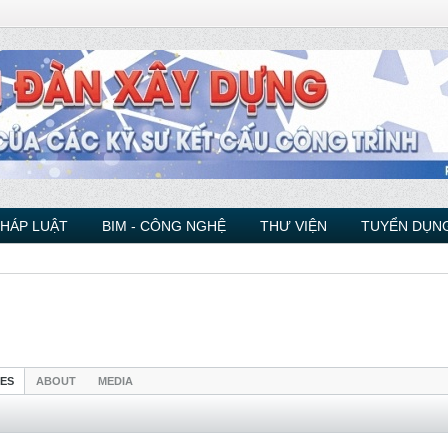
PHÁP LUẬT
BIM - CÔNG NGHỆ
THƯ VIỆN
TUYỂN DỤNG
IES
ABOUT
MEDIA