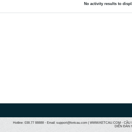
No activity results to disp
Hotline: 038.77 88888 - Email: support@ketcau.com | WWW.KETCAU.COM - 
DIỄN ĐÀN h