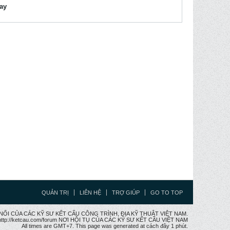
lay
QUẢN TRỊ
LIÊN HỆ
TRỢ GIÚP
GO TO TOP
CẦU NỐI CỦA CÁC KỸ SƯ KẾT CẤU CÔNG TRÌNH, ĐỊA KỸ THUẬT VIỆT NAM.
ttp://ketcau.com/forum NƠI HỘI TỤ CỦA CÁC KỸ SƯ KẾT CÂU VIỆT NAM
All times are GMT+7. This page was generated at cách đây 1 phút.