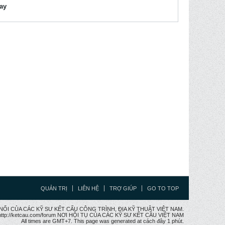
lay
QUẢN TRỊ
LIÊN HỆ
TRỢ GIÚP
GO TO TOP
CẦU NỐI CỦA CÁC KỸ SƯ KẾT CẤU CÔNG TRÌNH, ĐỊA KỸ THUẬT VIỆT NAM.
ttp://ketcau.com/forum NƠI HỘI TỤ CỦA CÁC KỸ SƯ KẾT CÂU VIỆT NAM
All times are GMT+7. This page was generated at cách đây 1 phút.