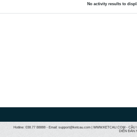
No activity results to disp
Hotline: 038.77 88888 - Email: support@ketcau.com | WWW.KETCAU.COM - 
DIỄN ĐÀN h