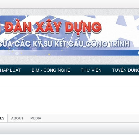
PHÁP LUẬT
BIM - CÔNG NGHỆ
THƯ VIỆN
TUYỂN DỤNG
IES
ABOUT
MEDIA