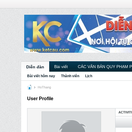
Bài viết
CÁC VĂN BẢN QUY PHẠM 
Diễn đàn
Bài viết hôm nay
Thành viên
Lịch
HoThang
User Profile
ACTIVIT