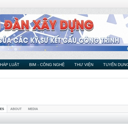
PHÁP LUẬT
BIM - CÔNG NGHỆ
THƯ VIỆN
TUYỂN DỤNG
IES
ABOUT
MEDIA