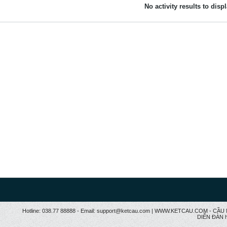
No activity results to disp
Hotline: 038.77 88888 - Email: support@ketcau.com | WWW.KETCAU.COM - 
DIỄN ĐÀN h