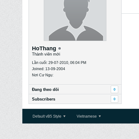
HoThang
Thành viên mới
Lần cuối: 29-07-2010, 06:04 PM
Joined: 13-09-2004
Nơi Cư Ngụ:
Ðang theo dõi
0
Subscribers
0
Default vB5 Style
Vietnamese