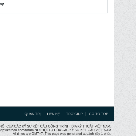
lay
QUẢN TRỊ
LIÊN HỆ
TRỢ GIÚP
GO TO TOP
CẦU NỐI CỦA CÁC KỸ SƯ KẾT CẤU CÔNG TRÌNH, ĐỊA KỸ THUẬT VIỆT NAM.
ttp://ketcau.com/forum NƠI HỘI TỤ CỦA CÁC KỸ SƯ KẾT CÂU VIỆT NAM
All times are GMT+7. This page was generated at cách đây 1 phút.