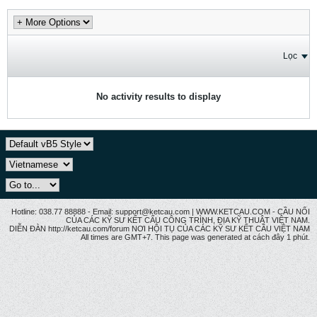
Lọc
No activity results to display
Hotline: 038.77 88888 - Email: support@ketcau.com | WWW.KETCAU.COM - CẦU NỐI
CỦA CÁC KỸ SƯ KẾT CẤU CÔNG TRÌNH, ĐỊA KỸ THUẬT VIỆT NAM.
DIỄN ĐÀN http://ketcau.com/forum NƠI HỘI TỤ CỦA CÁC KỸ SƯ KẾT CÂU VIỆT NAM
All times are GMT+7. This page was generated at cách đây 1 phút.