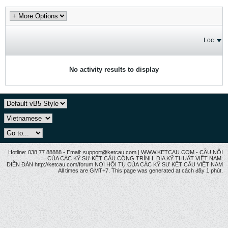
Lọc
No activity results to display
Hotline: 038.77 88888 - Email: support@ketcau.com | WWW.KETCAU.COM - CẦU NỐI
CỦA CÁC KỸ SƯ KẾT CẤU CÔNG TRÌNH, ĐỊA KỸ THUẬT VIỆT NAM.
DIỄN ĐÀN http://ketcau.com/forum NƠI HỘI TỤ CỦA CÁC KỸ SƯ KẾT CÂU VIỆT NAM
All times are GMT+7. This page was generated at cách đây 1 phút.