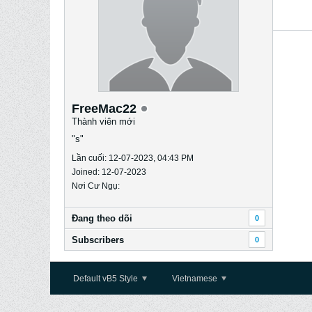
FreeMac22
Thành viên mới
"s"
Lần cuối: 12-07-2023, 04:43 PM
Joined: 12-07-2023
Nơi Cư Ngụ:
Ðang theo dõi
0
Subscribers
0
Default vB5 Style
Vietnamese