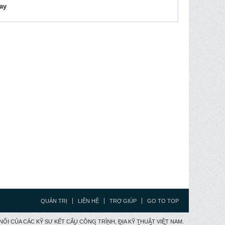
lay
QUẢN TRỊ
LIÊN HỆ
TRỢ GIÚP
GO TO TOP
CẦU NỐI CỦA CÁC KỸ SƯ KẾT CẤU CÔNG TRÌNH, ĐỊA KỸ THUẬT VIỆT NAM.