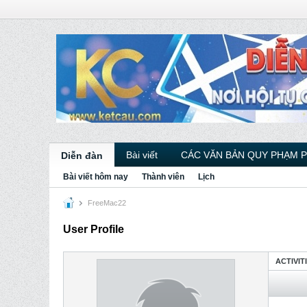
Bài viết
CÁC VĂN BẢN QUY PHẠM 
Diễn đàn
Bài viết hôm nay
Thành viên
Lịch
FreeMac22
User Profile
ACTIVIT