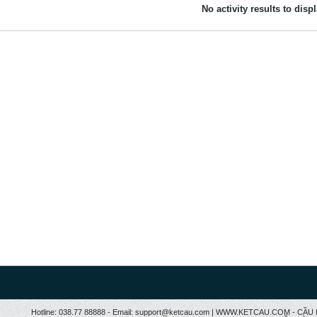
No activity results to disp
Hotline: 038.77 88888 - Email: support@ketcau.com | WWW.KETCAU.COM - 