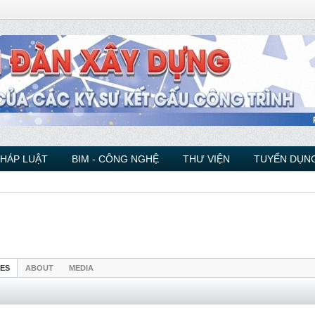
PHÁP LUẬT
BIM - CÔNG NGHỆ
THƯ VIỆN
TUYỂN DỤNG
IES
ABOUT
MEDIA