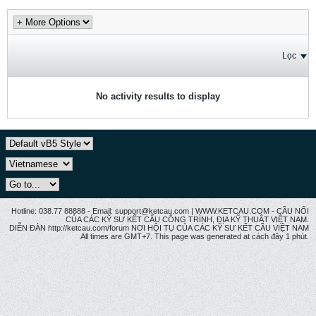
Lọc
No activity results to display
Hotline: 038.77 88888 - Email: support@ketcau.com | WWW.KETCAU.COM - CẦU NỐI
CỦA CÁC KỸ SƯ KẾT CẤU CÔNG TRÌNH, ĐỊA KỸ THUẬT VIỆT NAM.
DIỄN ĐÀN http://ketcau.com/forum NƠI HỘI TỤ CỦA CÁC KỸ SƯ KẾT CÂU VIỆT NAM
All times are GMT+7. This page was generated at cách đây 1 phút.