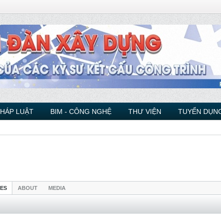
PHÁP LUẬT
BIM - CÔNG NGHỆ
THƯ VIỆN
TUYỂN DỤNG
IES
ABOUT
MEDIA