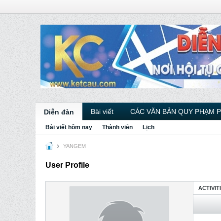
Bài viết
CÁC VĂN BẢN QUY PHẠM 
Diễn đàn
Bài viết hôm nay
Thành viên
Lịch
YANGEM
User Profile
ACTIVIT