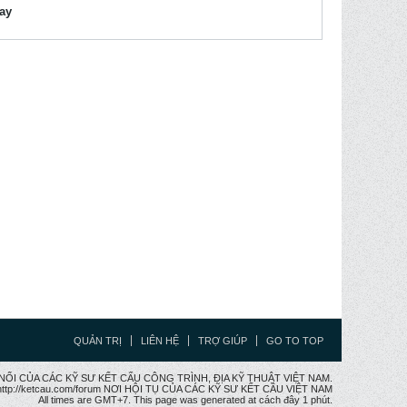
lay
QUẢN TRỊ
LIÊN HỆ
TRỢ GIÚP
GO TO TOP
CẦU NỐI CỦA CÁC KỸ SƯ KẾT CẤU CÔNG TRÌNH, ĐỊA KỸ THUẬT VIỆT NAM.
ttp://ketcau.com/forum NƠI HỘI TỤ CỦA CÁC KỸ SƯ KẾT CÂU VIỆT NAM
All times are GMT+7. This page was generated at cách đây 1 phút.