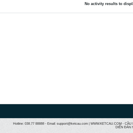
No activity results to disp
Hotline: 038.77 88888 - Email: support@ketcau.com | WWW.KETCAU.COM - 
DIỄN ĐÀN h