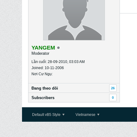
YANGEM
Moderator
Lần cuối: 28-09-2010, 03:03 AM
Joined: 10-11-2006
Nơi Cư Ngụ:
Ðang theo dõi
26
Subscribers
0
Default vB5 Style
Vietnamese